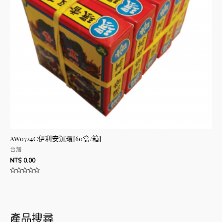
AW0724C伊利安沉環[60盒/箱]
台灣
NT$
0.00
評
分
0
滿
分
5
產品搜尋