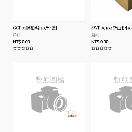
GCP01綠柏粉[50斤/袋]
SWP0910.1新山粉[1
粉料
粉料
NT$
0.00
NT$
0.00
評
評
分
分
0
0
滿
滿
分
分
5
5