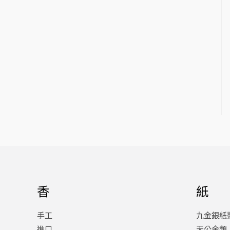
香
紙
手工
九金銀紙
進口
天公金類